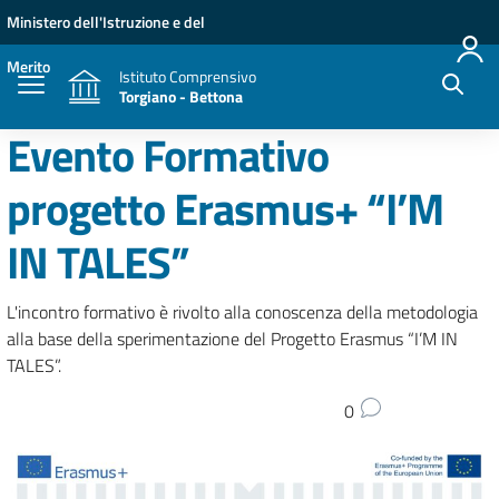
Vai ai contenuti
Vai al menu di navigazione
Vai al footer
Ministero dell'Istruzione e del
Merito
Istituto Comprensivo
Torgiano - Bettona
Evento Formativo
progetto Erasmus+ “I’M
IN TALES”
L'incontro formativo è rivolto alla conoscenza della metodologia
alla base della sperimentazione del Progetto Erasmus “I’M IN
TALES”.
0