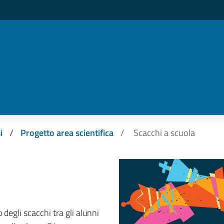
i
Progetto area scientifica
Scacchi a scuola
 degli scacchi tra gli alunni