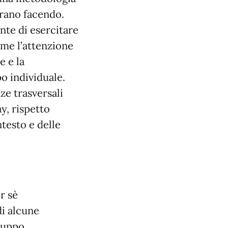
arano facendo.
nte di esercitare
ome l’attenzione
e e la
o individuale.
ze trasversali
ay, rispetto
ntesto e delle
r sè
di alcune
iluppo