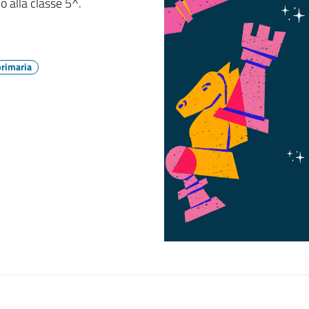
o alla classe 5^.
primaria