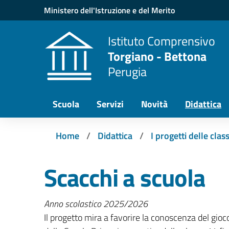
Vai ai contenuti
Vai al menu di navigazione
Vai al footer
Ministero dell'Istruzione e del Merito
Istituto Comprensivo
Torgiano - Bettona
Perugia
Scuola
Servizi
Novità
Didattica
Home
Didattica
I progetti delle class
Scacchi a scuola
Anno scolastico 2025/2026
Il progetto mira a favorire la conoscenza del gioco