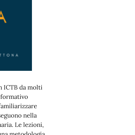
in ICTB da molti
 formativo
 familiarizzare
oseguono nella
aria. Le lezioni,
 una metodologia