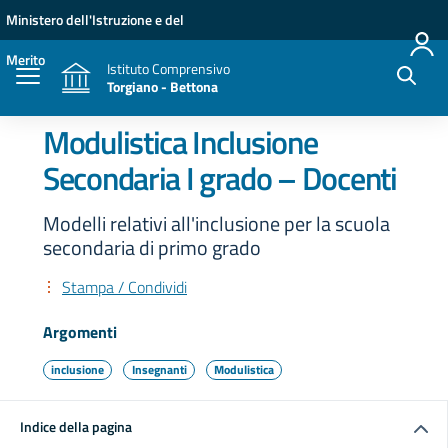
Vai ai contenuti
Vai al menu di navigazione
Vai al footer
Ministero dell'Istruzione e del
Merito
Istituto Comprensivo
Torgiano - Bettona
Modulistica Inclusione
Secondaria I grado – Docenti
Modelli relativi all'inclusione per la scuola
secondaria di primo grado
Stampa / Condividi
Argomenti
inclusione
Insegnanti
Modulistica
Indice della pagina