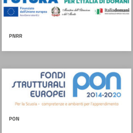
PNRR
PON