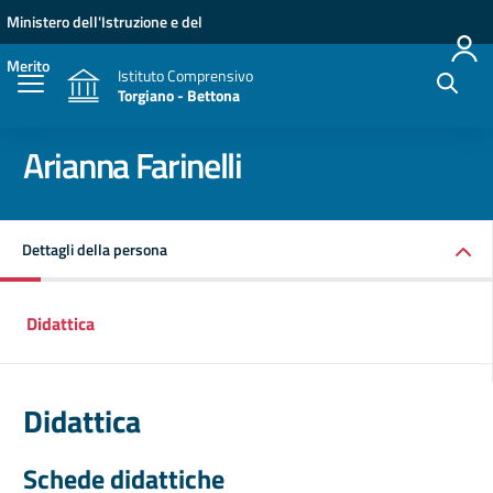
Vai ai contenuti
Vai al menu di navigazione
Vai al footer
Ministero dell'Istruzione e del
Merito
Istituto Comprensivo
Torgiano - Bettona
Arianna Farinelli
Dettagli della persona
Didattica
Didattica
Schede didattiche