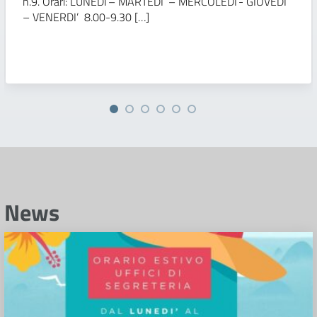
n.9. Orari: LUNEDI’– MARTEDI’ – MERCOLEDI’- GIOVEDI’
– VENERDI’ 8.00-9.30 […]
News